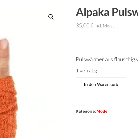
Alpaka Puls
35,00
€
incl. Mwst.
Pulswärmer aus flauschig
1 vorrätig
Alpaka
In den Warenkorb
Pulswärmer
BIESEN
Menge
Kategorie:
Mode