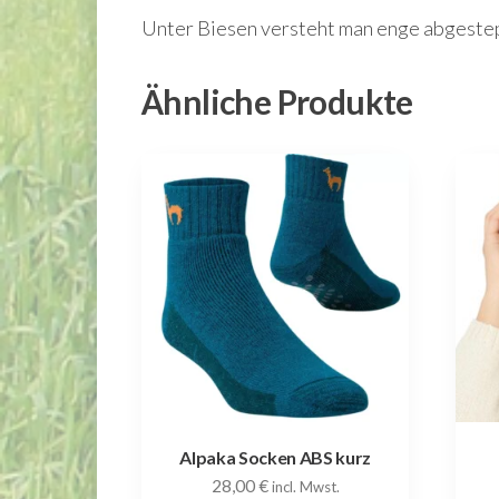
Unter Biesen versteht man enge abgestepp
Ähnliche Produkte
Alpaka Socken ABS kurz
28,00
€
incl. Mwst.